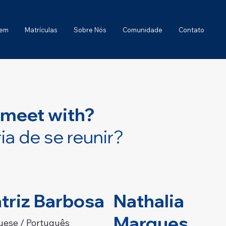
gem
Matrículas
Sobre Nós
Comunidade
Contato
 meet with?
a de se reunir?
triz Barbosa
Nathalia
Marques
uese / Português