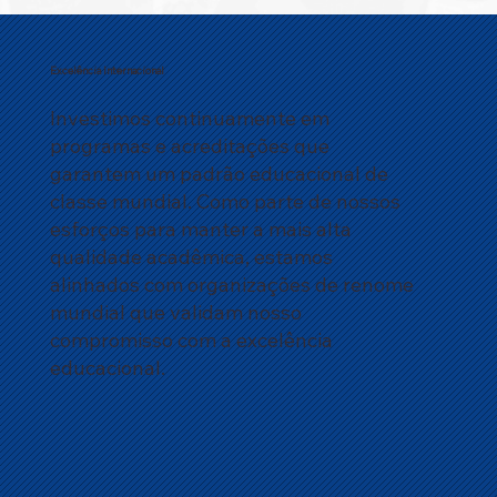
Excelência Internacional
Investimos continuamente em
programas e acreditações que
garantem um padrão educacional de
classe mundial. Como parte de nossos
esforços para manter a mais alta
qualidade acadêmica, estamos
alinhados com organizações de renome
mundial que validam nosso
compromisso com a excelência
educacional.