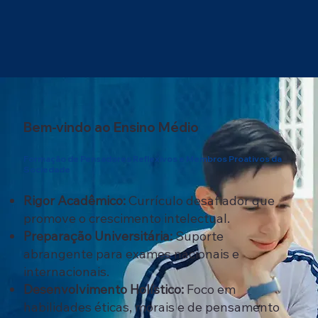
Bem-vindo ao Ensino Médio
Formação de Pensadores Reflexivos e Membros Proativos da
Sociedade
Rigor Acadêmico:
Currículo desafiador que
promove o crescimento intelectual.
Preparação Universitária:
Suporte
abrangente para exames nacionais e
internacionais.
Desenvolvimento Holístico:
Foco em
habilidades éticas, morais e de pensamento