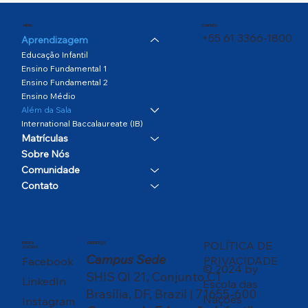
CONTATO
MENU
+55 61 3366-1800
Aprendizagem
Educação Infantil
Ensino Fundamental 1
Ensino Fundamental 2
Ensino Médio
Além da Sala
International Baccalaureate (IB)
Matrículas
Sobre Nós
Comunidade
Contato
POLÍTICA DE
REDES
ENDEREÇO
SOCIAIS
Campus Sede
PRIVACIDADE
Facebook
© 2024 by
SHIS QI 21, Conjunto C1
LinkedIn
Escola das
Brasília, DF, Brazil | 71655-600
Nações
Instagram