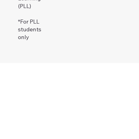
(PLL)
*For PLL
students
only