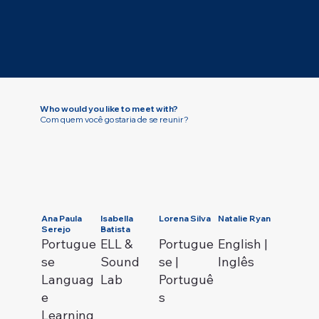
Who would you like to meet with?
Com quem você gostaria de se reunir?
Ana Paula
Isabella
Lorena Silva
Natalie Ryan
Serejo
Batista
Portugue
ELL &
Portugue
English |
se
Sound
se |
Inglês
Languag
Lab
Portuguê
e
s
Learning