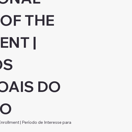
OF THE 
NT | 
S 
OAIS DO 
NO
 Enrollment | Período de Interesse para