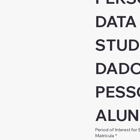
DATA 
STUDE
DADO
PESS
ALU
Period of Interest for
Matrícula
*