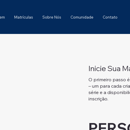
gem
Matrículas
Sobre Nós
Comunidade
Contato
Inicie Sua M
O primeiro passo é
– um para cada cria
série e a disponibi
inscrição.
PERS