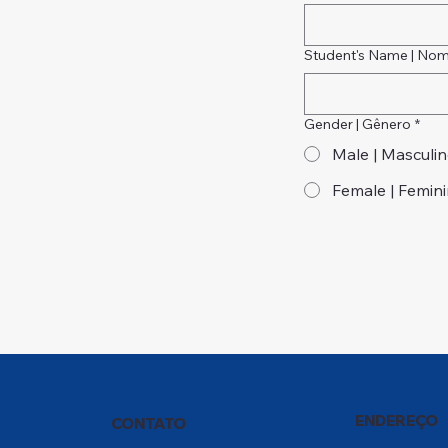
Student's Name | Nom
Gender | Gênero
*
Male | Masculi
Female | Femin
ENDEREÇO
CONTATO