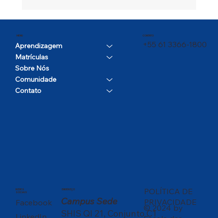
CONTATO
MENU
+55 61 3366-1800
Aprendizagem
Matrículas
Sobre Nós
Comunidade
Contato
POLÍTICA DE
REDES
ENDEREÇO
SOCIAIS
Campus Sede
PRIVACIDADE
Facebook
© 2024 by
SHIS QI 21, Conjunto C1
LinkedIn