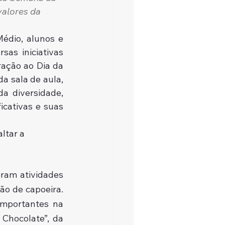
valores da 
édio, alunos e 
sas iniciativas 
ção ao Dia da 
a sala de aula, 
a diversidade, 
cativas e suas 
ltar a 
ram atividades 
o de capoeira. 
mportantes na 
Chocolate”, da 