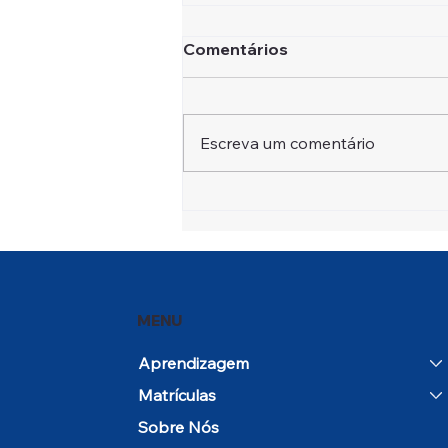
Comentários
Escreva um comentário
Open House e Dia em
Comunidade marcam o
início do ano letivo 2026–
27
MENU
Aprendizagem
Matrículas
Sobre Nós