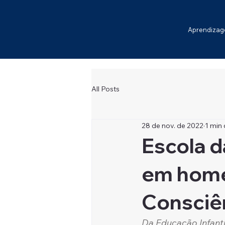
Aprendiza
All Posts
28 de nov. de 2022
1 min 
Escola d
em home
Consciê
Da Educação Infanti