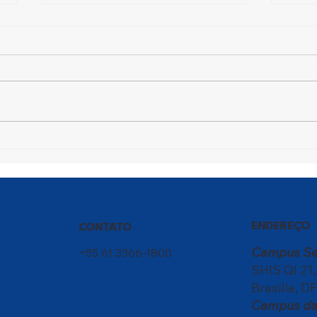
Um Campeão em
Fest
Movimento
tran
enco
ENDEREÇO
CONTATO
Campus S
+55 61 3366-1800
SHIS QI 21
Brasília, DF
Campus da 