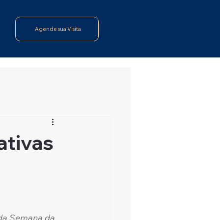
Agende sua Visita
ativas
 da Semana da 