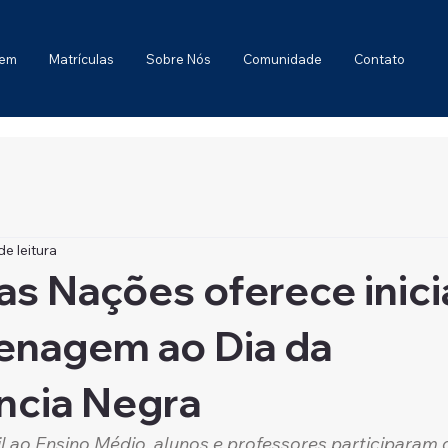
gem
Matrículas
Sobre Nós
Comunidade
Contato
de leitura
as Nações oferece inici
nagem ao Dia da
ncia Negra
l ao Ensino Médio, alunos e professores participaram