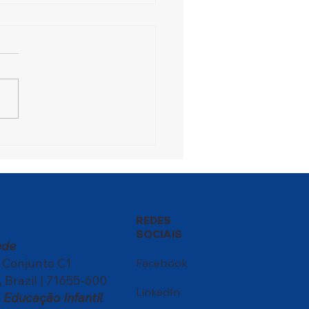
ival das Nações
sforma a escola em um
ntro de culturas
REDES
SOCIAIS
ede
, Conjunto C1
Facebook
, Brazil | 71655-600
LinkedIn
Educação Infantil