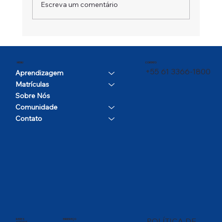
Escreva um comentário
Um Campeão em Movimento
CONTATO
MENU
+55 61 3366-1800
Aprendizagem
Matrículas
Sobre Nós
Comunidade
Contato
POLÍTICA DE
REDES
ENDEREÇO