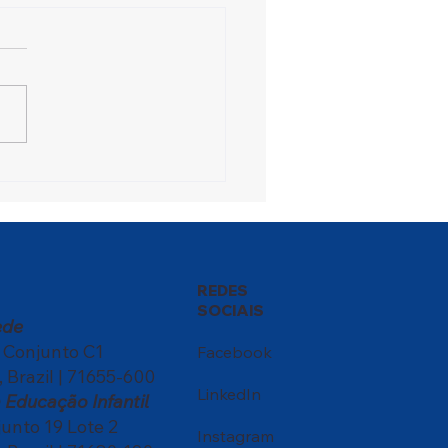
ival das Nações
sforma a escola em um
ntro de culturas
REDES
SOCIAIS
ede
, Conjunto C1
Facebook
, Brazil | 71655-600
LinkedIn
Educação Infantil
nto 19 Lote 2
Instagram