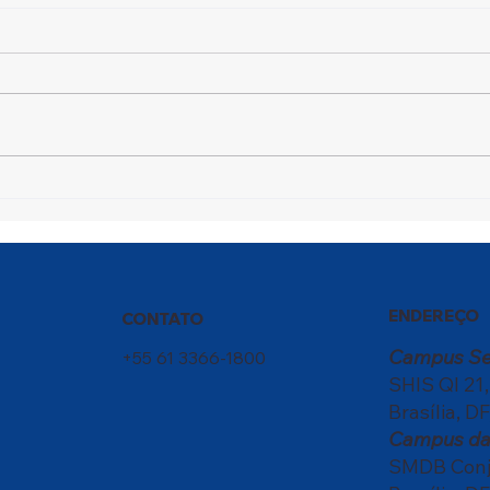
Um Campeão em
Fest
Movimento
tran
enco
ENDEREÇO
CONTATO
Campus S
+55 61 3366-1800
SHIS QI 21
Brasília, DF
Campus da 
SMDB Conju