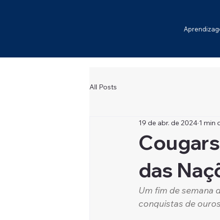
Aprendiza
All Posts
19 de abr. de 2024
1 min d
Cougars
das Naç
Um fim de semana de
conquistas de ouros