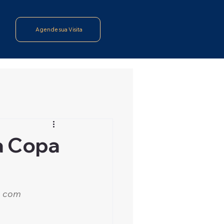
Agende sua Visita
a Copa
, com 