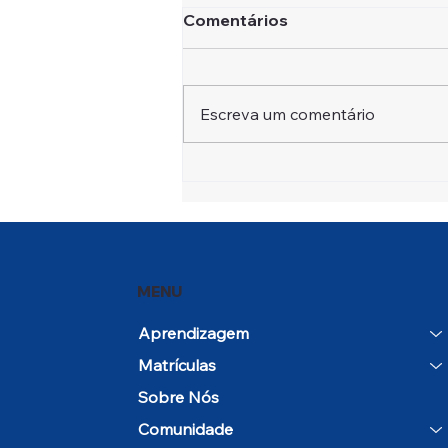
Comentários
Escreva um comentário
Open House e Dia em
Comunidade marcam o
início do ano letivo 2026–
27
MENU
Aprendizagem
Matrículas
Sobre Nós
Comunidade