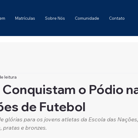
gem
Matrículas
Sobre Nós
Comunidade
Contato
e leitura
 Conquistam o Pódio n
ões de Futebol
 glórias para os jovens atletas da Escola das Nações
, pratas e bronzes.