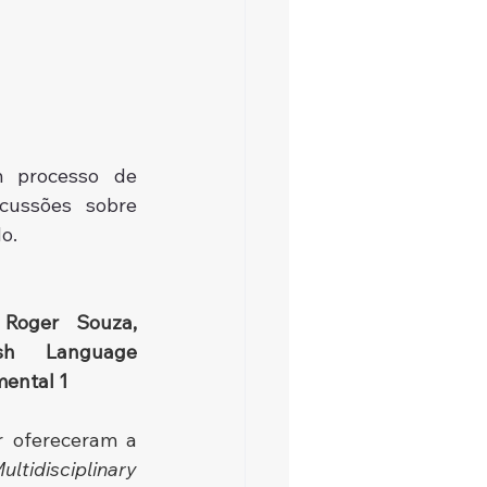
 processo de 
ussões sobre 
o.
Roger Souza, 
ish Language 
mental 1
 ofereceram a 
tidisciplinary 