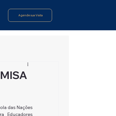
Agende sua Visita
AMISA
ola das Nações 
ra Educadores 