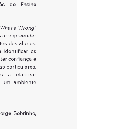
ês do Ensino 
 What’s Wrong
” 
 a compreender 
es dos alunos. 
identificar os 
ter confiança e 
s particulares. 
s a elaborar 
r um ambiente 
orge Sobrinho, 