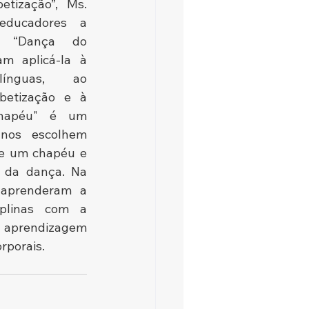
tização”, Ms. 
educadores a 
a “Dança do 
 aplicá-la à 
ínguas, ao 
betização e à 
hapéu" é um 
os escolhem 
de um chapéu e 
da dança. Na 
 aprenderam a 
iplinas com a 
 aprendizagem 
rporais.