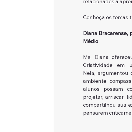
relacionados à apre
Conheça os temas tr
Diana Bracarense, p
Médio
Ms. Diana oferece
Criatividade em u
Nela, argumentou q
ambiente compassi
alunos possam co-
projetar, arriscar,
compartilhou sua e
pensarem criticame