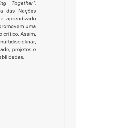
ing Together”. 
la das Nações 
e aprendizado 
 promovem uma 
rítico. Assim, 
tidisciplinar, 
de, projetos e 
abilidades.