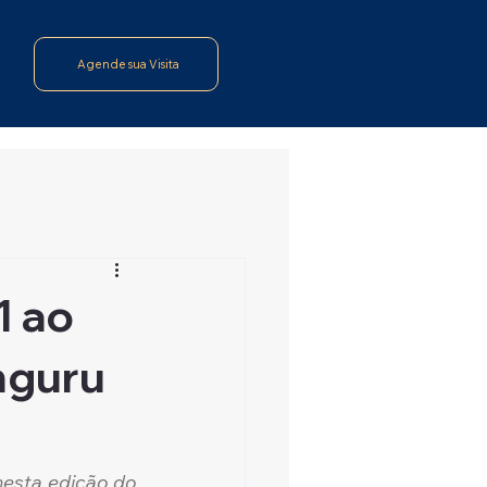
Agende sua Visita
1 ao
nguru
esta edição do 