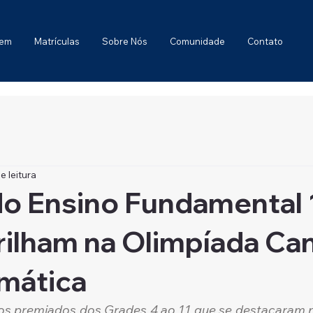
gem
Matrículas
Sobre Nós
Comunidade
Contato
e leitura
o Ensino Fundamental 
rilham na Olimpíada Ca
mática
os premiados dos Grades 4 ao 11 que se destacaram n