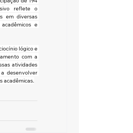
cipação de 194 
vo reflete o 
s em diversas 
acadêmicos e 
cínio lógico e 
jamento com a 
sas atividades 
 a desenvolver 
as acadêmicas.