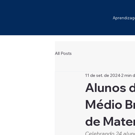
Aprendiza
All Posts
11 de set. de 2024
2 min d
Alunos d
Médio B
de Mate
Celebrando 24 alun