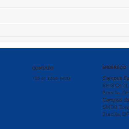
Um Campeão em
Fest
Movimento
tran
enco
ENDEREÇO
CONTATO
Campus S
+55 61 3366-1800
SHIS QI 21
Brasília, DF
Campus da 
SMDB Conju
Brasília, DF