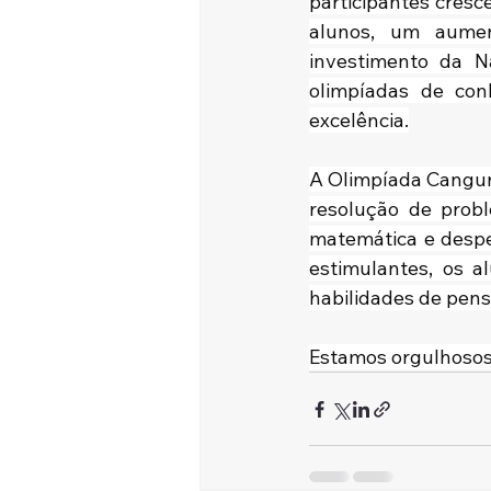
participantes cresc
alunos, um aumen
investimento da N
olimpíadas de con
excelência.
A Olimpíada Canguru
resolução de prob
matemática e desper
estimulantes, os a
habilidades de pens
Estamos orgulhosos 