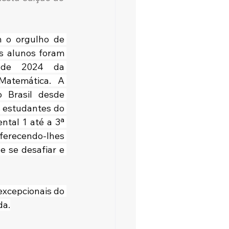
 o orgulho de 
s alunos foram 
 de 2024 da 
atemática. A 
 Brasil desde 
s estudantes do 
tal 1 até a 3ª 
ferecendo-lhes 
 se desafiar e 
xcepcionais do 
da.