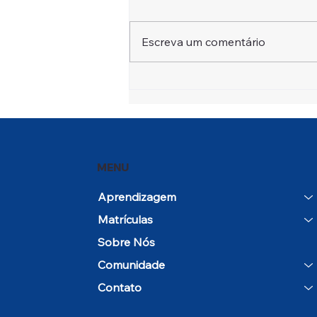
Escreva um comentário
Open House e Dia em
Comunidade marcam o
início do ano letivo 2026–
27
MENU
Aprendizagem
Matrículas
Sobre Nós
Comunidade
Contato