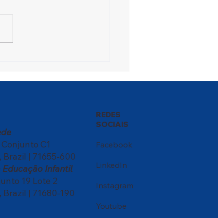
ival das Nações
sforma a escola em um
ntro de culturas
REDES
SOCIAIS
ede
, Conjunto C1
Facebook
, Brazil | 71655-600
LinkedIn
Educação Infantil
nto 19 Lote 2
Instagram
, Brazil | 71680-190
Youtube