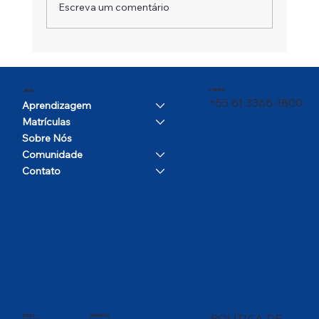
Escreva um comentário
Um Campeão em Movimento
CONTATO
MENU
+55 61 3366-1800
Aprendizagem
Matrículas
Sobre Nós
Comunidade
Contato
POLÍTICA DE
REDES
ENDEREÇO